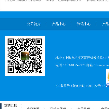
工业称重AD模块-工业称重模
ad模块厂商,称重传感器变送
传感器模块批发,
块组装-【佳宜模块】
模块-【佳宜电子】
感器模块价格-
公司简介
产品中心
资讯中心
产
地址：上海市松江区洞泾镇长浜路501弄
电话：133-8155-9975 邮箱：honeyzen
ICP备案号：
沪ICP备11001022号-13
小说推荐
防爆电子秤
电子吊秤
电子